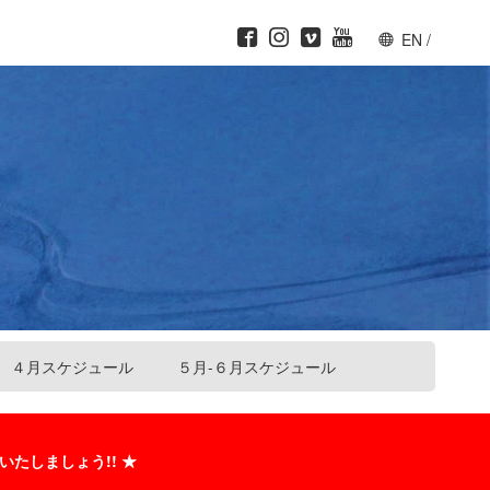
EN
/
４月スケジュール
５月-６月スケジュール
いたしましょう!! ★