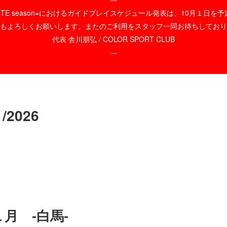
WHITE season=におけるガイドプレイスケジュール発表は、10月１日
もよろしくお願いします。またのご利用をスタッフ一同お待ちしており
代表 舎川朋弘 / COLOR SPORT CLUB
―
1/2026
月 -白馬-