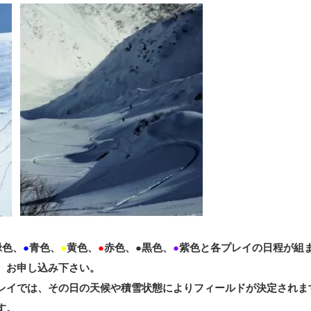
緑色、
●
青色、
●
黄色、
●
赤色、●黒色、
●
紫色と各プレイの日程が組
、お申し込み下さい。
レイでは、その日の天候や積雪状態によりフィールドが決定されま
す。