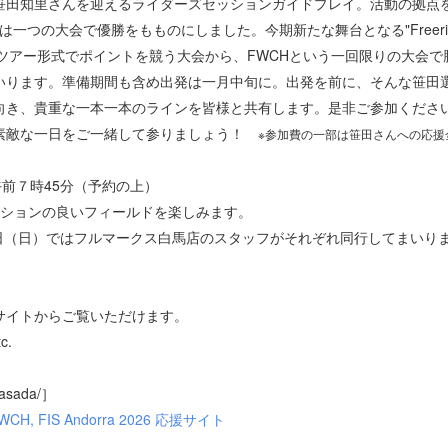
田知里さんを迎えるライダーズセッションガイドプレイ。活動の拠点を
の大会で優勝をもものにしました。今期新たな舞台となる"Freeride World 
いったツアー形式でポイントを競う大会から、FWCHという一回限りの大
いります。準備期間も含め出発は一月中旬に。出発を前に、そんな笹田
向き、貴重な一本一本のラインを皆様と共有します。是非ご参加くださ
素敵な一日をご一緒して参りましょう！
※参加費の一部は笹田さんへの応援
）
」に午前７時45分（予約の上）
ィションの良いフィールドを楽しみます。
2日（日）ではフルマークス白馬店のスタッフがそれぞれ同行してまいり
サイトからご覧いただけます。
c.
sasada/］
FWCH, FIS Andorra 2026 応援サイト