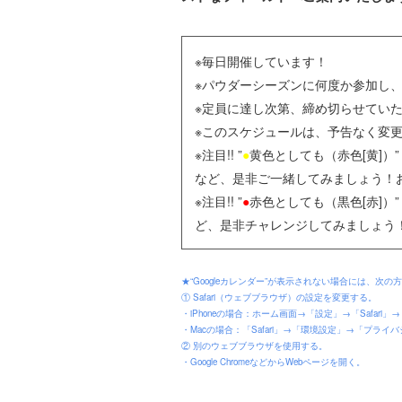
※毎日開催しています！
※パウダーシーズンに何度か参加し
※定員に達し次第、締め切らせてい
※このスケジュールは、予告なく変
※注目!! ”
●
黄色としても（赤色[黄]
など、是非ご一緒してみましょう！お
※注目!! ”
●
赤色としても（黒色[赤]
ど、是非チャレンジしてみましょう！
★“Googleカレンダー”が表示されない場合には、次
① Safari（ウェブブラウザ）の設定を変更する。
・iPhoneの場合：ホーム画面→「設定」→「Safa
・Macの場合：「Safari」→「環境設定」→「プ
② 別のウェブブラウザを使用する。
・Google ChromeなどからWebページを開く。