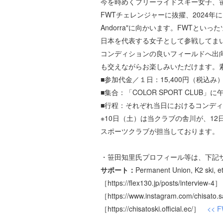
今を時めくフリーライドスキー女子、笹
FWTチェレンジャーに抜擢、2024年には一つ
Andorra"に向かいます。FWTと
日本を代表する女子として参戦してま
コンディションの良いフィールドへ出
も交えながらお楽しみいただけます。
■参加代金／１日：15,400円（税込み
■集合：「COLOR SPORT CLUB
■行程：それぞれ当日におけるコンデ
※10日（土）は当クラブの舎川が、1
スポーツクラブが担当しております。
・笹田知里氏プロフィール等は、下記
サポート：
Permanent Union, K2 ski, et
［https://flex130.jp/posts/interview-4］
［https://www.instagram.com/chisato.
［https://chisatoski.official.ec/］
<< 