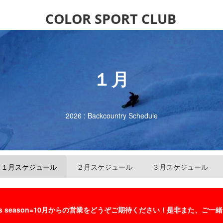
COLOR SPORT CLUB
１月
2026 : Backcountry Schedule
１月スケジュール
２月スケジュール
３月スケジュール
 This season=10月からの営業をどうぞご期待ください！是非ま
た、ご一緒
―