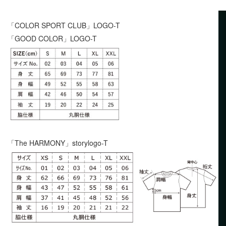
「COLOR SPORT CLUB」LOGO-T
「GOOD COLOR」LOGO-T
「The HARMONY」storylogo-T