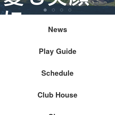
に
News
楽しく過ご
Play Guide
そう！
Schedule
Pop-up Store Now open
Club House
カラースポーツクラブでは、定期的なポップアップストアーを展
開していきます。それぞれのポップアップには、それぞれの”笑